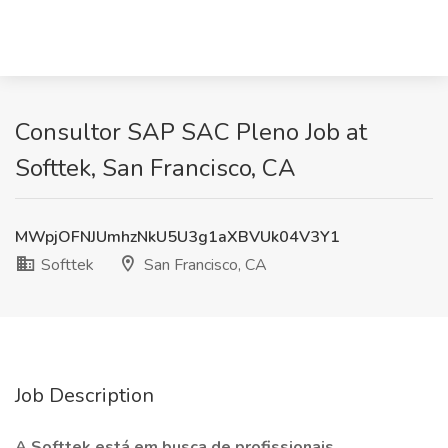
Consultor SAP SAC Pleno Job at
Softtek, San Francisco, CA
MWpjOFNJUmhzNkU5U3g1aXBVUk04V3Y1
Softtek
San Francisco, CA
Job Description
A Softtek está em busca de profissionais